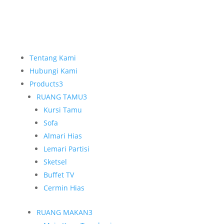
Tentang Kami
Hubungi Kami
Products
3
RUANG TAMU
3
Kursi Tamu
Sofa
Almari Hias
Lemari Partisi
Sketsel
Buffet TV
Cermin Hias
RUANG MAKAN
3