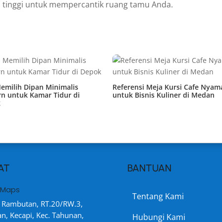
s tinggi untuk mempercantik ruang tamu Anda.
emilih Dipan Minimalis
Referensi Meja Kursi Cafe Nyam
n untuk Kamar Tidur di
untuk Bisnis Kuliner di Medan
k
AT
BANTUAN
 Maps
Tentang Kami
ki Rambutan, RT.20/RW.3,
, Kecapi, Kec. Tahunan,
Hubungi Kami