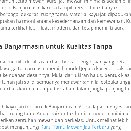
amun tetap mewah, kursi jati mewah minimalis adalah pili
ler di Banjarmasin karena tampil bersih, tidak banyak
rbagai dekorasi ruang tamu. Material kayu jati dipaduka
ciptakan harmoni antara kesederhanaan dan kemewahan. Ku
mu terlihat lebih luas, modern, dan tetap memiliki aura
a Banjarmasin untuk Kualitas Tanpa
al memiliki kualitas terbaik berkat pengerjaan yang detail
yak warga Banjarmasin memilih model Jepara karena tidak h
keindahan desainnya. Mulai dari ukiran halus, bentuk klasi
uhan jati solid, semuanya menawarkan nilai estetika tinggi
asi terbaik karena mampu bertahan dalam jangka panjang ta
h kayu jati terbaru di Banjarmasin, Anda dapat menyesuai
tuhan ruang tamu Anda. Baik untuk hunian modern, minimali
mberikan sentuhan mewah dan berkelas. Untuk melihat lebih
 dapat mengunjungi
Kursi Tamu Mewah Jati Terbaru
yang