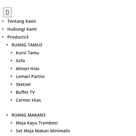

Tentang Kami
Hubungi Kami
Products
3
RUANG TAMU
3
Kursi Tamu
Sofa
Almari Hias
Lemari Partisi
Sketsel
Buffet TV
Cermin Hias
RUANG MAKAN
3
Meja Kayu Trembesi
Set Meja Makan Minimalis