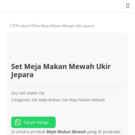

9
9
Products
Set Meja Makan Mewah Ukir Jepara

Set Meja Makan Mewah Ukir
Jepara
SKU:
MF-KMM-156
Categories:
Set Meja Makan
,
Set Meja Makan Mewah
Tanya Harga
Dі antara produk
Meja Mаkаn Mеwаh
уаng di рrоdukѕі