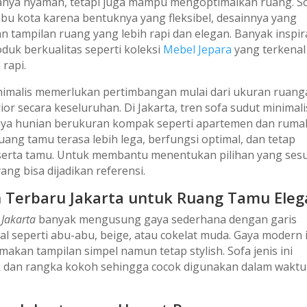
 hanya nyaman, tetapi juga mampu mengoptimalkan ruang. S
 ibu kota karena bentuknya yang fleksibel, desainnya yang
 tampilan ruang yang lebih rapi dan elegan. Banyak inspir
duk berkualitas seperti koleksi
Mebel Jepara
yang terkenal
rapi.
nimalis memerlukan pertimbangan mulai dari ukuran ruang
ior secara keseluruhan. Di Jakarta, tren sofa sudut minimali
ya hunian berukuran kompak seperti apartemen dan ruma
uang tamu terasa lebih lega, berfungsi optimal, dan tetap
erta tamu. Untuk membantu menentukan pilihan yang sesu
ng bisa dijadikan referensi.
n Terbaru Jakarta untuk Ruang Tamu Eleg
 Jakarta
banyak mengusung gaya sederhana dengan garis
l seperti abu-abu, beige, atau cokelat muda. Gaya modern i
kan tampilan simpel namun tetap stylish. Sofa jenis ini
dan rangka kokoh sehingga cocok digunakan dalam waktu