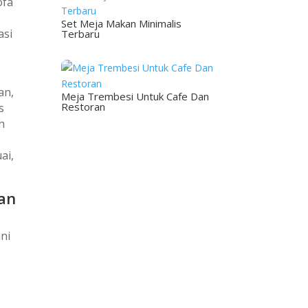
ofa
Set Meja Makan Minimalis
asi
Terbaru
an,
Meja Trembesi Untuk Cafe Dan
Restoran
s
h
ai,
an
ni