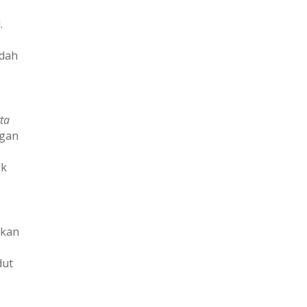
.
udah
ta
egan
uk
ukan
dut