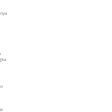
nnya
a
ngka
an
n
ai