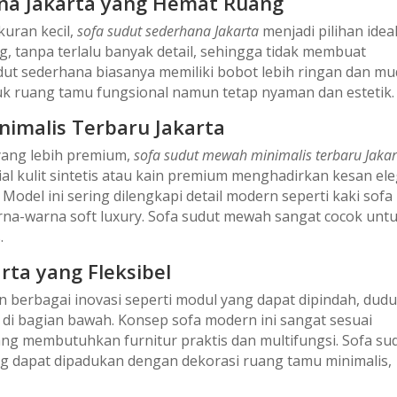
ana Jakarta yang Hemat Ruang
uran kecil,
sofa sudut sederhana Jakarta
menjadi pilihan ideal
, tanpa terlalu banyak detail, sehingga tidak membuat
udut sederhana biasanya memiliki bobot lebih ringan dan m
tuk ruang tamu fungsional namun tetap nyaman dan estetik.
nimalis Terbaru Jakarta
yang lebih premium,
sofa sudut mewah minimalis terbaru Jakar
ial kulit sintetis atau kain premium menghadirkan kesan el
odel ini sering dilengkapi detail modern seperti kaki sofa
rna-warna soft luxury. Sofa sudut mewah sangat cocok unt
.
rta yang Fleksibel
n berbagai inovasi seperti modul yang dapat dipindah, dud
di bagian bawah. Konsep sofa modern ini sangat sesuai
ng membutuhkan furnitur praktis dan multifungsi. Sofa su
ng dapat dipadukan dengan dekorasi ruang tamu minimalis,