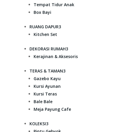
Tempat Tidur Anak
Box Bayi
RUANG DAPUR
3
Kitchen Set
DEKORASI RUMAH
3
Kerajinan & Aksesoris
TERAS & TAMAN
3
Gazebo Kayu
Kursi Ayunan
Kursi Teras
Bale Bale
Meja Payung Cafe
KOLEKSI
3
Pintu Gebyok