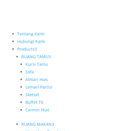
Tentang Kami
Hubungi Kami
Products
3
RUANG TAMU
3
Kursi Tamu
Sofa
Almari Hias
Lemari Partisi
Sketsel
Buffet TV
Cermin Hias
RUANG MAKAN
3