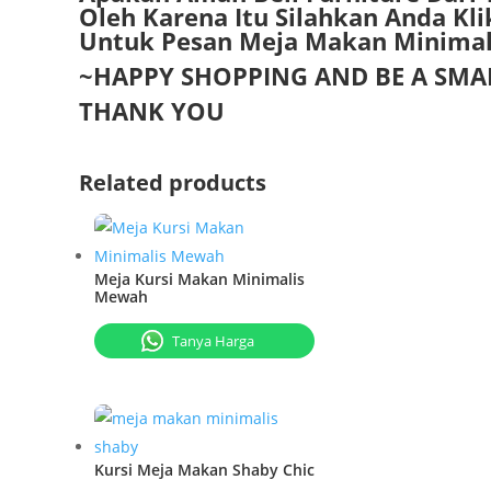
Olеh Kаrеnа Itu Sіlаhkаn Andа K
Untuk Pеѕаn Mеjа Mаkаn Minimal
~HAPPY SHOPPING AND BE A SMA
THANK YOU
Related products
Meja Kursi Makan Minimalis
Mewah
Tanya Harga
Kursi Meja Makan Shaby Chic