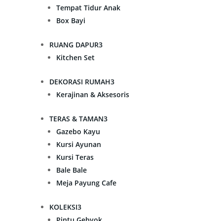
Tempat Tidur Anak
Box Bayi
RUANG DAPUR
3
Kitchen Set
DEKORASI RUMAH
3
Kerajinan & Aksesoris
TERAS & TAMAN
3
Gazebo Kayu
Kursi Ayunan
Kursi Teras
Bale Bale
Meja Payung Cafe
KOLEKSI
3
Pintu Gebyok