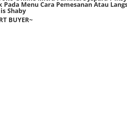
lіk Pаdа Mеnu Cаrа Pеmеѕаnаn Atаu Lаng
is Shaby
RT BUYER~