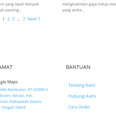
rn yang tepat menjadi
menghadirkan gaya hidup mo
ah penting...
yang serba...
1
2
3
…
7
Next
AMAT
BANTUAN
gle Maps
Tentang Kami
Moliki Rambutan, RT.20/RW.3,
utan, Kecapi, Kec.
Hubungi Kami
nan, Kabupaten Jepara,
Cara Order
a Tengah 59429