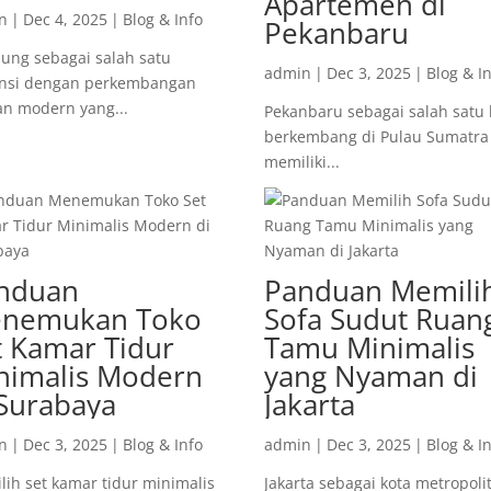
Apartemen di
n
|
Dec 4, 2025
|
Blog & Info
Pekanbaru
ung sebagai salah satu
admin
|
Dec 3, 2025
|
Blog & I
insi dengan perkembangan
n modern yang...
Pekanbaru sebagai salah satu 
berkembang di Pulau Sumatra 
memiliki...
nduan
Panduan Memili
nemukan Toko
Sofa Sudut Ruan
t Kamar Tidur
Tamu Minimalis
nimalis Modern
yang Nyaman di
 Surabaya
Jakarta
n
|
Dec 3, 2025
|
Blog & Info
admin
|
Dec 3, 2025
|
Blog & I
ih set kamar tidur minimalis
Jakarta sebagai kota metropoli