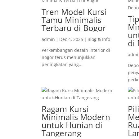
Tren Model Kursi
Ti
Tamu Minimalis
Mi
Terbaru di Bogor
un
admin
|
Dec 4, 2025
|
Blog & Info
di
Perkembangan desain interior di
admi
Bogor terus menunjukkan
peningkatan yang...
Depok
penya
perk
Ragam Kursi
Pi
Minimalis Modern
Me
untuk Hunian di
Ru
Tangerang
La