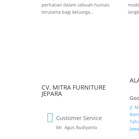
perhatian dalam sebuah hunian,
mode
terutama bagi keluarga...
langk
AL
CV. MITRA FURNITURE
JEPARA
Goo
Jl. 

Ramb
Customer Service
Tahu
Mr. Agus Budiyanto
Jaw