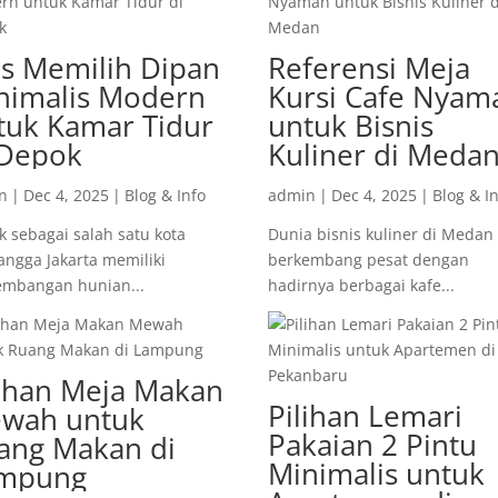
ps Memilih Dipan
Referensi Meja
nimalis Modern
Kursi Cafe Nyam
tuk Kamar Tidur
untuk Bisnis
 Depok
Kuliner di Meda
n
|
Dec 4, 2025
|
Blog & Info
admin
|
Dec 4, 2025
|
Blog & I
 sebagai salah satu kota
Dunia bisnis kuliner di Medan
ngga Jakarta memiliki
berkembang pesat dengan
embangan hunian...
hadirnya berbagai kafe...
lihan Meja Makan
Pilihan Lemari
wah untuk
Pakaian 2 Pintu
ang Makan di
Minimalis untuk
mpung