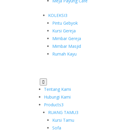
Meja Payung Cafe
KOLEKSI
3
Pintu Gebyok
Kursi Gereja
Mimbar Gereja
Mimbar Masjid
Rumah Kayu

Tentang Kami
Hubungi Kami
Products
3
RUANG TAMU
3
Kursi Tamu
Sofa