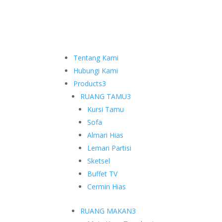
Tentang Kami
Hubungi Kami
Products
3
RUANG TAMU
3
Kursi Tamu
Sofa
Almari Hias
Lemari Partisi
Sketsel
Buffet TV
Cermin Hias
RUANG MAKAN
3