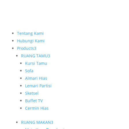
Tentang Kami
Hubungi Kami
Products
3
RUANG TAMU
3
Kursi Tamu
Sofa
Almari Hias
Lemari Partisi
Sketsel
Buffet TV
Cermin Hias
RUANG MAKAN
3