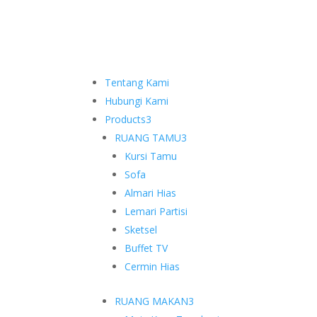
Tentang Kami
Hubungi Kami
Products
3
RUANG TAMU
3
Kursi Tamu
Sofa
Almari Hias
Lemari Partisi
Sketsel
Buffet TV
Cermin Hias
RUANG MAKAN
3