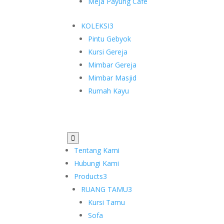
Meja Payung Cafe
KOLEKSI
3
Pintu Gebyok
Kursi Gereja
Mimbar Gereja
Mimbar Masjid
Rumah Kayu

Tentang Kami
Hubungi Kami
Products
3
RUANG TAMU
3
Kursi Tamu
Sofa