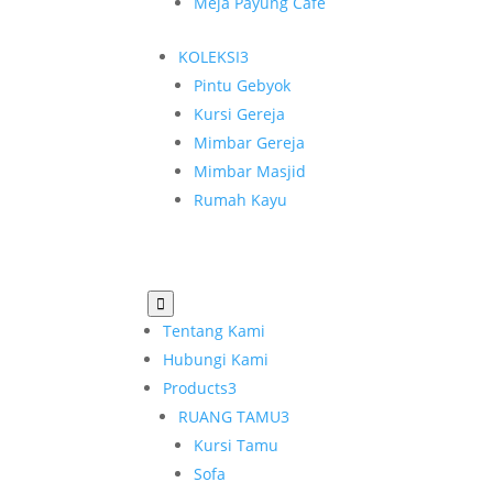
Meja Payung Cafe
KOLEKSI
3
Pintu Gebyok
Kursi Gereja
Mimbar Gereja
Mimbar Masjid
Rumah Kayu

Tentang Kami
Hubungi Kami
Products
3
RUANG TAMU
3
Kursi Tamu
Sofa