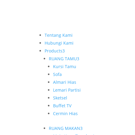
Tentang Kami
Hubungi Kami
Products
3
RUANG TAMU
3
Kursi Tamu
Sofa
Almari Hias
Lemari Partisi
Sketsel
Buffet TV
Cermin Hias
RUANG MAKAN
3