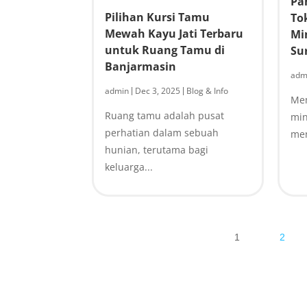
Pa
Pilihan Kursi Tamu
To
Mewah Kayu Jati Terbaru
Mi
untuk Ruang Tamu di
Su
Banjarmasin
adm
admin
Dec 3, 2025
Blog & Info
|
|
Mem
Ruang tamu adalah pusat
min
perhatian dalam sebuah
men
hunian, terutama bagi
keluarga...
1
2