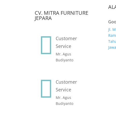
AL
CV. MITRA FURNITURE
JEPARA
Goo
Jl. 

Ramb
Customer
Tahu
Service
Jaw
Mr. Agus
Budiyanto

Customer
Service
Mr. Agus
Budiyanto