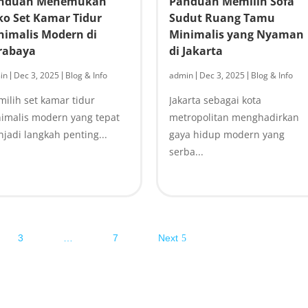
nduan Menemukan
Panduan Memilih Sofa
ko Set Kamar Tidur
Sudut Ruang Tamu
nimalis Modern di
Minimalis yang Nyaman
rabaya
di Jakarta
in
Dec 3, 2025
Blog & Info
admin
Dec 3, 2025
Blog & Info
|
|
|
|
ilih set kamar tidur
Jakarta sebagai kota
imalis modern yang tepat
metropolitan menghadirkan
jadi langkah penting...
gaya hidup modern yang
serba...
3
…
7
Next