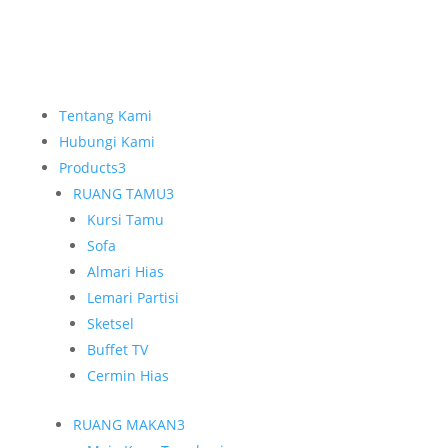
Tentang Kami
Hubungi Kami
Products
3
RUANG TAMU
3
Kursi Tamu
Sofa
Almari Hias
Lemari Partisi
Sketsel
Buffet TV
Cermin Hias
RUANG MAKAN
3