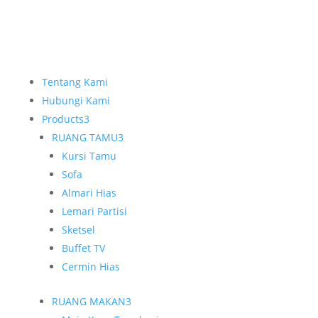
Tentang Kami
Hubungi Kami
Products
3
RUANG TAMU
3
Kursi Tamu
Sofa
Almari Hias
Lemari Partisi
Sketsel
Buffet TV
Cermin Hias
RUANG MAKAN
3