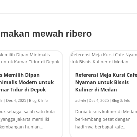
a makan mewah ribero
ps Memilih Dipan
Referensi Meja Kursi Caf
nimalis Modern untuk
Nyaman untuk Bisnis
mar Tidur di Depok
Kuliner di Medan
in
Dec 4, 2025
Blog & Info
admin
Dec 4, 2025
Blog & Info
|
|
|
|
ok sebagai salah satu kota
Dunia bisnis kuliner di Meda
yangga Jakarta memiliki
berkembang pesat dengan
kembangan hunian...
hadirnya berbagai kafe...