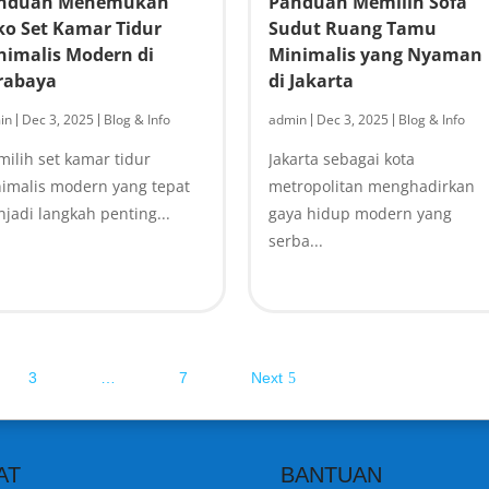
nduan Menemukan
Panduan Memilih Sofa
ko Set Kamar Tidur
Sudut Ruang Tamu
nimalis Modern di
Minimalis yang Nyaman
rabaya
di Jakarta
in
Dec 3, 2025
Blog & Info
admin
Dec 3, 2025
Blog & Info
|
|
|
|
ilih set kamar tidur
Jakarta sebagai kota
imalis modern yang tepat
metropolitan menghadirkan
jadi langkah penting...
gaya hidup modern yang
serba...
3
…
7
Next
AT
BANTUAN