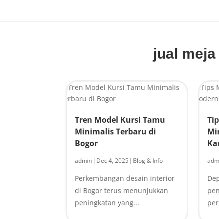
jual mej
Tren Model Kursi Tamu
Ti
Minimalis Terbaru di
Mi
Bogor
Ka
admin
Dec 4, 2025
Blog & Info
adm
|
|
Perkembangan desain interior
Dep
di Bogor terus menunjukkan
pen
peningkatan yang...
per