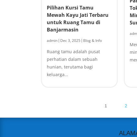
Pa
Pilihan Kursi Tamu
To
Mewah Kayu Jati Terbaru
Mi
untuk Ruang Tamu di
Su
Banjarmasin
adm
admin
Dec 3, 2025
Blog & Info
|
|
Mem
Ruang tamu adalah pusat
min
perhatian dalam sebuah
men
hunian, terutama bagi
keluarga...
1
2
ALAM