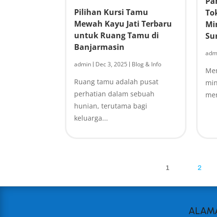
Pa
Pilihan Kursi Tamu
To
Mewah Kayu Jati Terbaru
Mi
untuk Ruang Tamu di
Su
Banjarmasin
adm
admin
Dec 3, 2025
Blog & Info
|
|
Mem
Ruang tamu adalah pusat
min
perhatian dalam sebuah
men
hunian, terutama bagi
keluarga...
1
2
ALAM