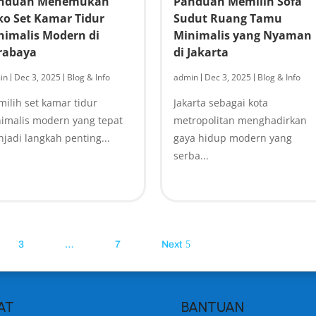
nduan Menemukan
Panduan Memilih Sofa
ko Set Kamar Tidur
Sudut Ruang Tamu
nimalis Modern di
Minimalis yang Nyaman
rabaya
di Jakarta
in
Dec 3, 2025
Blog & Info
admin
Dec 3, 2025
Blog & Info
|
|
|
|
ilih set kamar tidur
Jakarta sebagai kota
imalis modern yang tepat
metropolitan menghadirkan
jadi langkah penting...
gaya hidup modern yang
serba...
3
…
7
Next
AT
BANTUAN