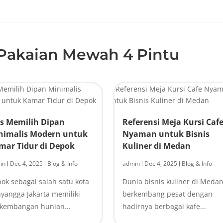
 Pakaian Mewah 4 Pintu
ps Memilih Dipan
Referensi Meja Kursi Caf
nimalis Modern untuk
Nyaman untuk Bisnis
mar Tidur di Depok
Kuliner di Medan
in
Dec 4, 2025
Blog & Info
admin
Dec 4, 2025
Blog & Info
|
|
|
|
ok sebagai salah satu kota
Dunia bisnis kuliner di Meda
yangga Jakarta memiliki
berkembang pesat dengan
kembangan hunian...
hadirnya berbagai kafe...