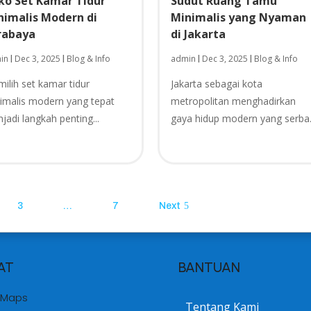
ko Set Kamar Tidur
Sudut Ruang Tamu
nimalis Modern di
Minimalis yang Nyaman
rabaya
di Jakarta
in
Dec 3, 2025
Blog & Info
admin
Dec 3, 2025
Blog & Info
|
|
|
|
ilih set kamar tidur
Jakarta sebagai kota
imalis modern yang tepat
metropolitan menghadirkan
jadi langkah penting...
gaya hidup modern yang serba.
3
…
7
Next
AT
BANTUAN
 Maps
Tentang Kami