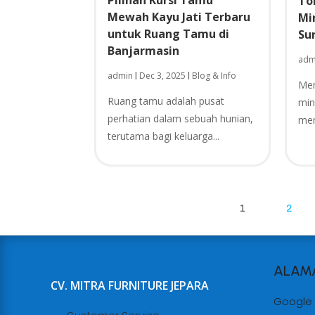
Pilihan Kursi Tamu
To
Mewah Kayu Jati Terbaru
Mi
untuk Ruang Tamu di
Su
Banjarmasin
adm
admin
Dec 3, 2025
Blog & Info
|
|
Mem
Ruang tamu adalah pusat
min
perhatian dalam sebuah hunian,
men
terutama bagi keluarga...
1
2
ALAM
CV. MITRA FURNITURE JEPARA
Google