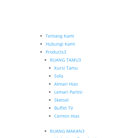
Tentang Kami
Hubungi Kami
Products
3
RUANG TAMU
3
Kursi Tamu
Sofa
Almari Hias
Lemari Partisi
Sketsel
Buffet TV
Cermin Hias
RUANG MAKAN
3