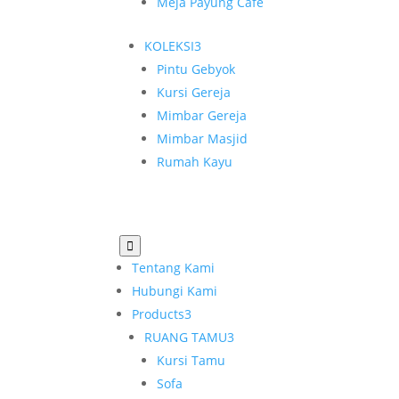
Meja Payung Cafe
KOLEKSI
3
Pintu Gebyok
Kursi Gereja
Mimbar Gereja
Mimbar Masjid
Rumah Kayu

Tentang Kami
Hubungi Kami
Products
3
RUANG TAMU
3
Kursi Tamu
Sofa