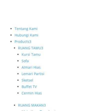
Tentang Kami
Hubungi Kami
Products
3
RUANG TAMU
3
Kursi Tamu
Sofa
Almari Hias
Lemari Partisi
Sketsel
Buffet TV
Cermin Hias
RUANG MAKAN
3