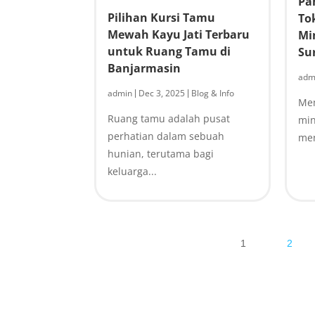
Pa
Pilihan Kursi Tamu
To
Mewah Kayu Jati Terbaru
Mi
untuk Ruang Tamu di
Su
Banjarmasin
adm
admin
Dec 3, 2025
Blog & Info
|
|
Mem
Ruang tamu adalah pusat
min
perhatian dalam sebuah
men
hunian, terutama bagi
keluarga...
1
2