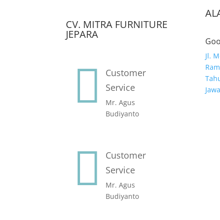
AL
CV. MITRA FURNITURE
JEPARA
Goo
Jl. 

Ramb
Customer
Tahu
Service
Jaw
Mr. Agus
Budiyanto

Customer
Service
Mr. Agus
Budiyanto