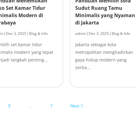
nduan Menemukan
Panduan Memilih Sofa
ko Set Kamar Tidur
Sudut Ruang Tamu
nimalis Modern di
Minimalis yang Nyaman
rabaya
di Jakarta
in
Dec 3, 2025
Blog & Info
admin
Dec 3, 2025
Blog & Info
|
|
|
|
ilih set kamar tidur
Jakarta sebagai kota
imalis modern yang tepat
metropolitan menghadirkan
jadi langkah penting...
gaya hidup modern yang
serba...
3
…
7
Next