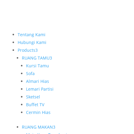
Tentang Kami
Hubungi Kami
Products
3
RUANG TAMU
3
Kursi Tamu
Sofa
Almari Hias
Lemari Partisi
Sketsel
Buffet TV
Cermin Hias
RUANG MAKAN
3