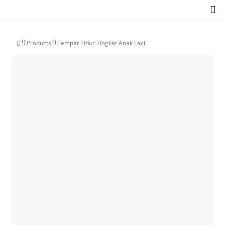

9
9
Products
Tempat Tidur Tingkat Anak Laci
