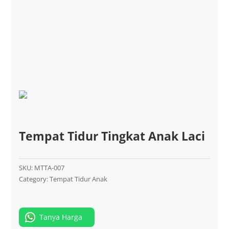
Tempat Tidur Tingkat Anak Laci
SKU:
MTTA-007
Category:
Tempat Tidur Anak
Tanya Harga