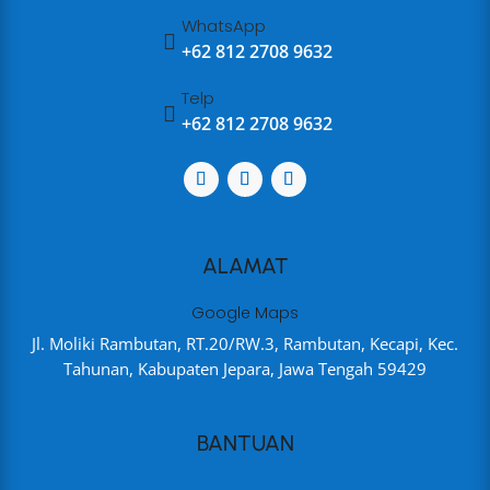
WhatsApp

+62 812 2708 9632
Telp

+62 812 2708 9632
ALAMAT
Google Maps
Jl. Moliki Rambutan, RT.20/RW.3, Rambutan, Kecapi, Kec.
Tahunan, Kabupaten Jepara, Jawa Tengah 59429
BANTUAN