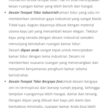
kesan ruangan kamar yang lebih bersih dan hangat.
Desain Tempat Tidur Industrial
Kamari tidur yang satu ini
memberikan sentuhan gaya industrial yang sangat klasik.
Tidak lupa, bagian dipannya dibuat dengan material
utama kayu jati yang menambah kesan elegan. Tekstur
kayu yang senada dengan desain industrial semakin
menunjang keindahan ruangan kamar tidur.
Desain
dipan anak
sangat tepat untuk menciptakan
kamar tidur dengan tema industrial. Desain ini
memberikan suasana ruangan yang menenangkan dan
menjamin kenyamanan penghuni kamar selama
beristirahat.
Desain Tempat Tidur Bergaya Zen
Untuk desain bergaya
zen ini terinspirasi dari konsep rumah Jepang. Sehingga
tampilan ruangannya lebih hangat, damai dan tenang.
Dengan dipan yang dibuat dari kayu jati alami dan
bentuknya minimalis, ruangan kamar Anda bisa lebih