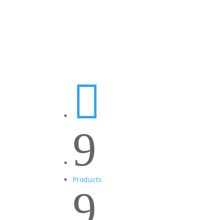

9
Products
9