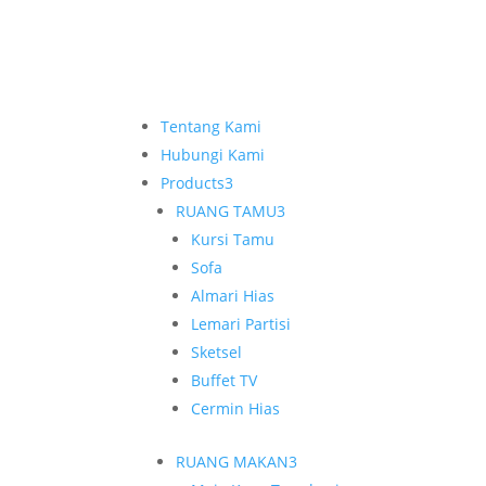
Tentang Kami
Hubungi Kami
Products
3
RUANG TAMU
3
Kursi Tamu
Sofa
Almari Hias
Lemari Partisi
Sketsel
Buffet TV
Cermin Hias
RUANG MAKAN
3