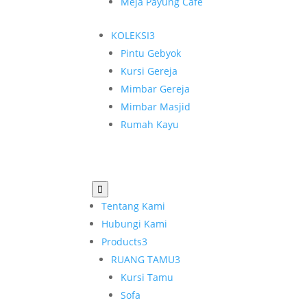
Meja Payung Cafe
KOLEKSI
3
Pintu Gebyok
Kursi Gereja
Mimbar Gereja
Mimbar Masjid
Rumah Kayu

Tentang Kami
Hubungi Kami
Products
3
RUANG TAMU
3
Kursi Tamu
Sofa