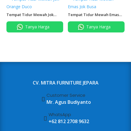
Tempat Tidur Mewah Jok
Tempat Tidur Mewah Emas
Orange Duco
Jok Busa
Tanya Harga
Tanya Harga
CV. MITRA FURNITURE JEPARA
Customer Service

Mr. Agus Budiyanto
WhatsApp

+62 812 2708 9632