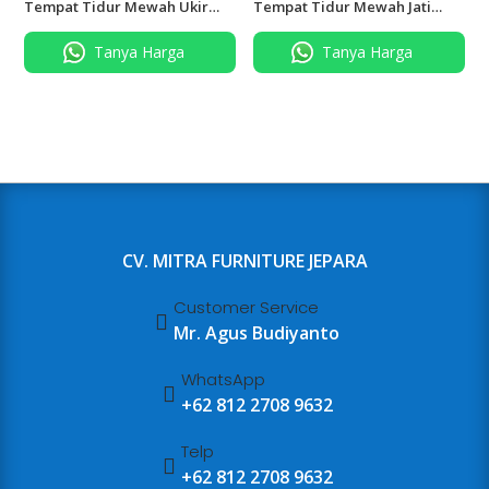
Tempat Tidur Mewah Ukir
Tempat Tidur Mewah Jati
Jepara Gold
Solid Ukir
Tanya Harga
Tanya Harga
CV. MITRA FURNITURE JEPARA
Customer Service

Mr. Agus Budiyanto
WhatsApp

+62 812 2708 9632
Telp

+62 812 2708 9632