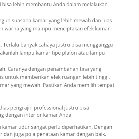
k ini bisa lebih membantu Anda dalam melakukan
ngun suasana kamar yang lebih mewah dan luas.
n warna yang mampu menciptakan efek kamar
. Terlalu banyak cahaya justru bisa mengganggu
unakanlah lampu kamar tipe plafon atau lampu
dah. Caranya dengan penambahan tirai yang
is untuk memberikan efek ruangan lebih tinggi.
kamar yang mewah. Pastikan Anda memilih tempat
as pengrajin professional justru bisa
g dengan interior kamar Anda.
i kamar tidur sangat perlu diperhatikan. Dengan
ur dan juga pola penataan kamar dengan baik.