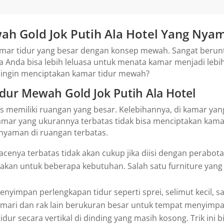
ah Gold Jok Putih Ala Hotel Yang Nya
amar tidur yang besar dengan konsep mewah. Sangat berunt
a Anda bisa lebih leluasa untuk menata kamar menjadi leb
ingin menciptakan kamar tidur mewah?
idur Mewah Gold Jok Putih Ala Hotel
 memiliki ruangan yang besar. Kelebihannya, di kamar yan
amar yang ukurannya terbatas tidak bisa menciptakan kama
 nyaman di ruangan terbatas.
cenya terbatas tidak akan cukup jika diisi dengan perabotan
unakan untuk beberapa kebutuhan. Salah satu furniture ya
menyimpan perlengkapan tidur seperti sprei, selimut kecil, 
lemari dan rak lain berukuran besar untuk tempat menyimp
dur secara vertikal di dinding yang masih kosong. Trik 