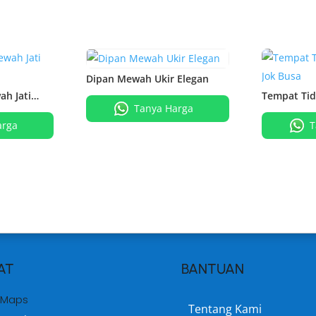
Dipan Mewah Ukir Elegan
h Jati
Tempat Ti
Jok Busa
Tanya Harga
arga
T
AT
BANTUAN
 Maps
Tentang Kami