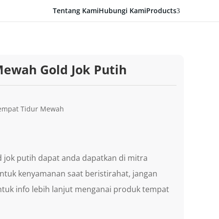
Tentang Kami
Hubungi Kami
Products
3
ewah Gold Jok Putih
empat Tidur Mewah
jok putih dapat anda dapatkan di mitra
untuk kenyamanan saat beristirahat, jangan
tuk info lebih lanjut menganai produk tempat