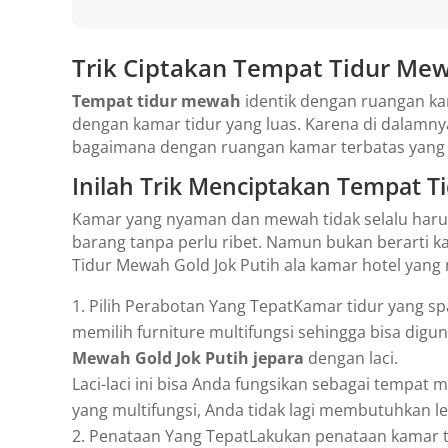
Trik Ciptakan Tempat Tidur Mew
Tempat tidur mewah
identik dengan ruangan k
dengan kamar tidur yang luas. Karena di dalamny
bagaimana dengan ruangan kamar terbatas yang 
Inilah Trik Menciptakan Tempat T
Kamar yang nyaman dan mewah tidak selalu harus
barang tanpa perlu ribet. Namun bukan berarti k
Tidur Mewah Gold Jok Putih ala kamar hotel yang
Pilih Perabotan Yang TepatKamar tidur yang spa
memilih furniture multifungsi sehingga bisa dig
Mewah Gold Jok Putih jepara
dengan laci.
Laci-laci ini bisa Anda fungsikan sebagai tempat 
yang multifungsi, Anda tidak lagi membutuhkan 
Penataan Yang TepatLakukan penataan kamar ti