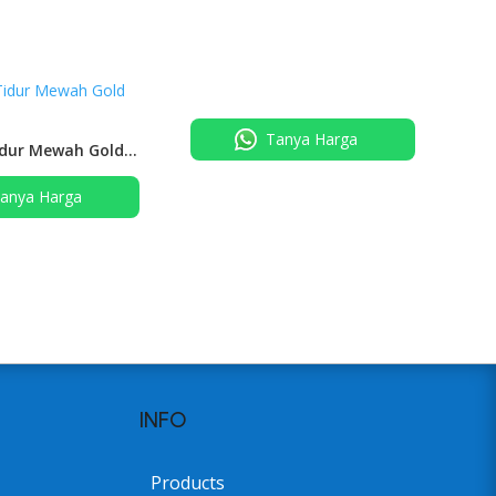
Tanya Harga
dur Mewah Gold
anya Harga
INFO
Products