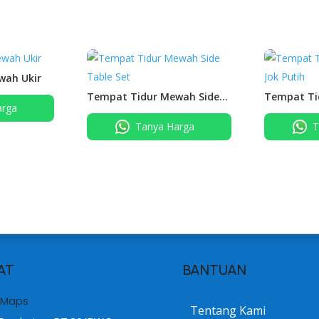
wah Ukir
Tempat Tidur Mewah Side
Tempat Ti
arga
Table Set
Jok Putih
Tanya Harga
T
AT
BANTUAN
 Maps
Tentang Kami