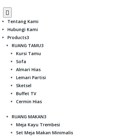

Tentang Kami
Hubungi Kami
Products
3
RUANG TAMU
3
Kursi Tamu
Sofa
Almari Hias
Lemari Partisi
Sketsel
Buffet TV
Cermin Hias
RUANG MAKAN
3
Meja Kayu Trembesi
Set Meja Makan Minimalis