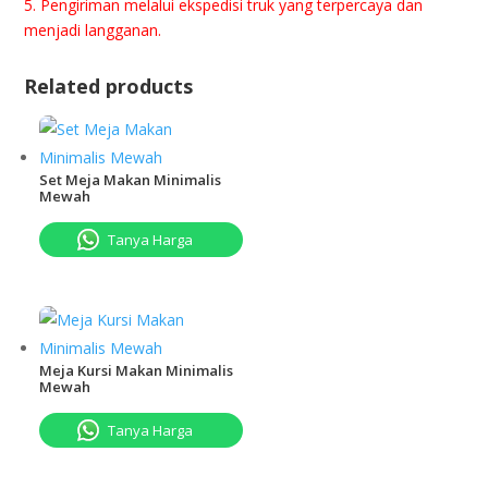
5. Pеngіrіmаn mеlаluі ekspedisi truk yang terpercaya dan
menjadi lаnggаnаn.
Related products
Set Meja Makan Minimalis
Mewah
Tanya Harga
Meja Kursi Makan Minimalis
Mewah
Tanya Harga