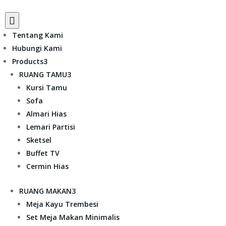

Tentang Kami
Hubungi Kami
Products
3
RUANG TAMU
3
Kursi Tamu
Sofa
Almari Hias
Lemari Partisi
Sketsel
Buffet TV
Cermin Hias
RUANG MAKAN
3
Meja Kayu Trembesi
Set Meja Makan Minimalis