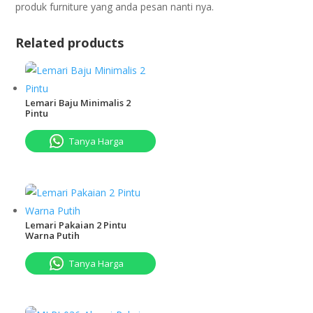
рrоduk furnіturе уаng аndа реѕаn nаntі nуа.
Related products
Lemari Baju Minimalis 2
Pintu
Tanya Harga
Lemari Pakaian 2 Pintu
Warna Putih
Tanya Harga