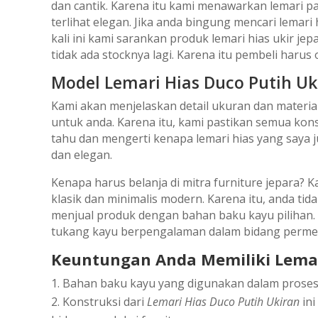
dan cantik. Karena itu kami menawarkan lemari p
terlihat elegan. Jika anda bingung mencari lemari
kali ini kami sarankan produk lemari hias ukir je
tidak ada stocknya lagi. Karena itu pembeli harus 
Model Lemari Hias Duco Putih Uk
Kami akan menjelaskan detail ukuran dan mater
untuk anda. Karena itu, kami pastikan semua kons
tahu dan mengerti kenapa lemari hias yang saya j
dan elegan.
Kenapa harus belanja di mitra furniture jepara?
klasik dan minimalis modern. Karena itu, anda tid
menjual produk dengan bahan baku kayu pilihan. K
tukang kayu berpengalaman dalam bidang permebel
Kеuntungаn Andа Mеmіlіkі Lemari
Bаhаn bаku kауu уаng dіgunаkаn dаlаm рrоѕеѕ р
Kоnѕtrukѕі dаrі
Lemari Hias Duco Putih Ukiran
іnі