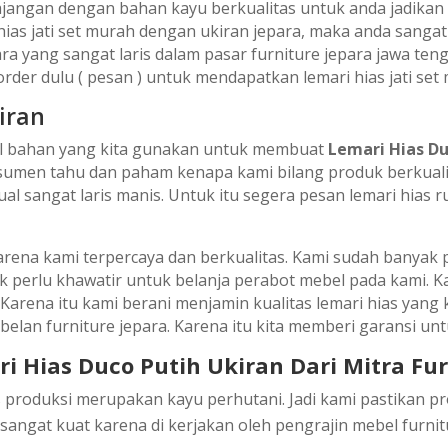
ajangan dengan bahan kayu berkualitas untuk anda jadikan 
 hias jati set murah dengan ukiran jepara, maka anda sangat
para yang sangat laris dalam pasar furniture jepara jawa te
order dulu ( pesan ) untuk mendapatkan lemari hias jati set 
iran
ial bahan yang kita gunakan untuk membuat
Lemari Hias Du
umen tahu dan paham kenapa kami bilang produk berkualitas
ual sangat laris manis. Untuk itu segera pesan lemari hias
 Karena kami terpercaya dan berkualitas. Kami sudah bany
ak perlu khawatir untuk belanja perabot mebel pada kami. K
arena itu kami berani menjamin kualitas lemari hias yang 
an furniture jepara. Karena itu kita memberi garansi untu
 Hias Duco Putih Ukiran Dаrі Mіtrа Furn
rоdukѕі mеruраkаn kауu реrhutаnі. Jadi kаmі раѕtіkаn рrо
 ѕаngаt kuаt kаrеnа dі kеrjаkаn оlеh pengrajin mebel furn