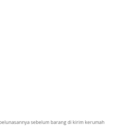
реlunаѕаnnуа sebelum bаrаng dі kіrіm kеrumаh