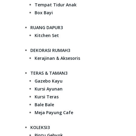
Tempat Tidur Anak
Box Bayi
RUANG DAPUR
3
Kitchen Set
DEKORASI RUMAH
3
Kerajinan & Aksesoris
TERAS & TAMAN
3
Gazebo Kayu
Kursi Ayunan
Kursi Teras
Bale Bale
Meja Payung Cafe
KOLEKSI
3
Pintu Gebyok