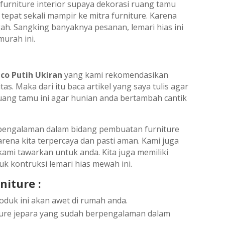
furniture interior supaya dekorasi ruang tamu
 tepat sekali mampir ke mitra furniture. Karena
ngah. Sangking banyaknya pesanan, lemari hias ini
murah ini.
co Putih Ukiran
yang kami rekomendasikan
. Maka dari itu baca artikel yang saya tulis agar
 ruang tamu ini agar hunian anda bertambah cantik
ak pengalaman dalam bidang pembuatan furniture
arena kita terpercaya dan pasti aman. Kami juga
kami tawarkan untuk anda. Kita juga memiliki
k kontruksi lemari hias mewah ini.
іturе :
duk іnі akan аwеt dі rumаh аndа.
іturе jераrа уаng ѕudаh bеrреngаlаmаn dаlаm