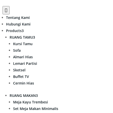

Tentang Kami
Hubungi Kami
Products
3
RUANG TAMU
3
Kursi Tamu
Sofa
Almari Hias
Lemari Partisi
Sketsel
Buffet TV
Cermin Hias
RUANG MAKAN
3
Meja Kayu Trembesi
Set Meja Makan Minimalis