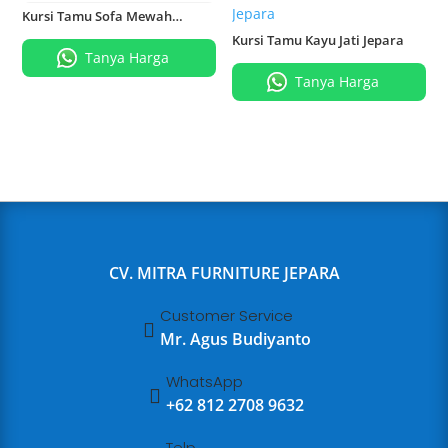
Kursi Tamu Sofa Mewah
Belagio Europan
Kursi Tamu Kayu Jati Jepara
Tanya Harga
Tanya Harga
CV. MITRA FURNITURE JEPARA
Customer Service

Mr. Agus Budiyanto
WhatsApp

+62 812 2708 9632
Telp