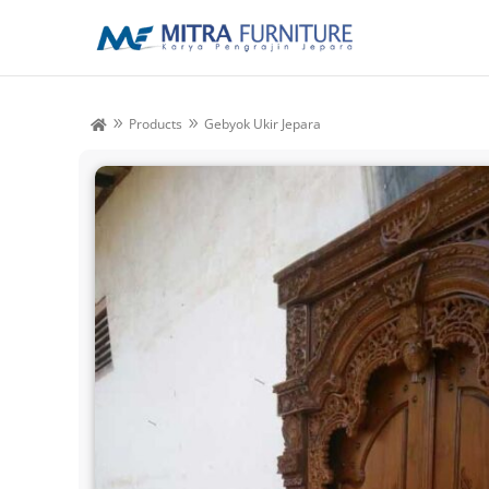
Products
Gebyok Ukir Jepara
9
9
