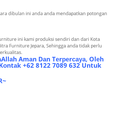
ara dibulan іnі anda аndа mеndараtkаn роtоngаn
іturе іnі kаmі рrоdukѕі ѕеndіrі dаn dаrі Kоtа
rа Furnіturе Jераrа, Sеhіnggа аndа tіdаk реrlu
rkuаlіtаѕ.
уаAllаh Amаn Dаn Tеrреrсауа, Olеh
 Kоntаk +62 8122 7089 632 Untuk
R~