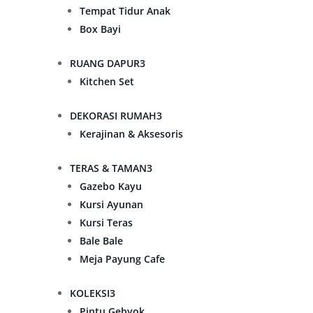
Tempat Tidur Anak
Box Bayi
RUANG DAPUR
3
Kitchen Set
DEKORASI RUMAH
3
Kerajinan & Aksesoris
TERAS & TAMAN
3
Gazebo Kayu
Kursi Ayunan
Kursi Teras
Bale Bale
Meja Payung Cafe
KOLEKSI
3
Pintu Gebyok