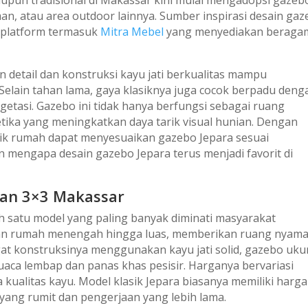
aupun tradisional di Makassar kini mulai mengadopsi gazeb
n, atau area outdoor lainnya. Sumber inspirasi desain ga
i platform termasuk
Mitra Mebel
yang menyediakan beraga
 detail dan konstruksi kayu jati berkualitas mampu
elain tahan lama, gaya klasiknya juga cocok berpadu deng
etasi. Gazebo ini tidak hanya berfungsi sebagai ruang
etika yang meningkatkan daya tarik visual hunian. Dengan
lik rumah dapat menyesuaikan gazebo Jepara sesuai
n mengapa desain gazebo Jepara terus menjadi favorit di
ran 3×3 Makassar
ah satu model yang paling banyak diminati masyarakat
man rumah menengah hingga luas, memberikan ruang nyam
at konstruksinya menggunakan kayu jati solid, gazebo uku
uaca lembap dan panas khas pesisir. Harganya bervariasi
a kualitas kayu. Model klasik Jepara biasanya memiliki harga
k yang rumit dan pengerjaan yang lebih lama.