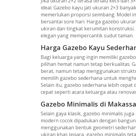
Jika ukuran 2×2 terasa terlalu kecil dan 
ideal. Gazebo kayu jati ukuran 2×3 ban
memerlukan proporsi seimbang. Model in
bersantai sore hari. Harga gazebo ukuran
ukiran dan tingkat kerumitan konstruksi.
elegan yang mempercantik sudut taman.
Harga Gazebo Kayu Sederha
Bagi keluarga yang ingin memiliki gazebo
pilihan hemat namun tetap berkualitas.
berat, namun tetap menggunakan struktu
memilih gazebo sederhana untuk menghe
Selain itu, gazebo sederhana lebih cepa
cepat seperti acara keluarga atau renova
Gazebo Minimalis di Makassa
Selain gaya klasik, gazebo minimalis juga
modern cocok dipadukan dengan bangun
menggunakan bentuk geometri sederhana, g
ukiran khas Jepara, gazebo minimalis te