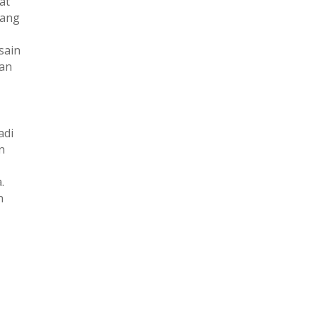
at
yang
sain
lan
adi
n
.
n