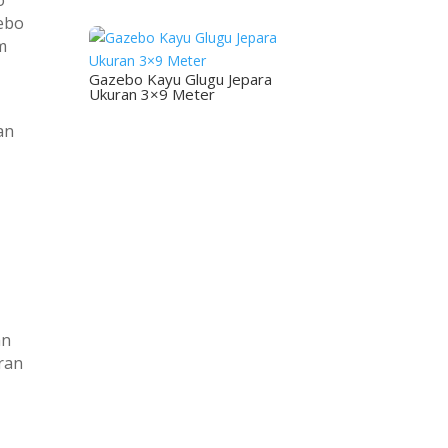
o
zebo
m
Gazebo Kayu Glugu Jepara
Ukuran 3×9 Meter
an
an
ran