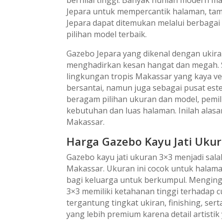
bernilai tinggi. Banyak hunian modern m
Jepara untuk mempercantik halaman, tama
Jepara dapat ditemukan melalui berbaga
pilihan model terbaik.
Gazebo Jepara yang dikenal dengan ukiran
menghadirkan kesan hangat dan megah. S
lingkungan tropis Makassar yang kaya veg
bersantai, namun juga sebagai pusat est
beragam pilihan ukuran dan model, pemi
kebutuhan dan luas halaman. Inilah alasa
Makassar.
Harga Gazebo Kayu Jati Uku
Gazebo kayu jati ukuran 3×3 menjadi sal
Makassar. Ukuran ini cocok untuk hala
bagi keluarga untuk berkumpul. Menging
3×3 memiliki ketahanan tinggi terhadap c
tergantung tingkat ukiran, finishing, sert
yang lebih premium karena detail artisti