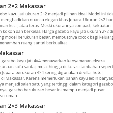
ran 2×2 Makassar
o kayu jati ukuran 2×2 menjadi pilihan ideal. Model ini tid
 menghadirkan nuansa elegan khas Jepara. Ukuran 2×2 ba
an kecil, atau teras. Meski ukurannya compact, kekuatan
n kokoh dan berkelas. Harga gazebo kayu jati ukuran 2×2 d
ding model berukuran besar, membuatnya cocok bagi keluar
 menambah ruang santai berkualitas.
 Makassar
 gazebo kayu jati 4×4 menawarkan kenyamanan ekstra.
aan sofa santai, meja, hingga dekorasi tambahan sepert
Jepara berukuran 4×4 sering digunakan di villa, hotel,
di Makassar. Karena memerlukan bahan kayu lebih banya
ya menjadi salah satu yang tertinggi dalam kategori gazeb
lnya, gazebo berukuran besar ini mampu menjadi pusat
ea rumah.
ran 2×3 Makassar