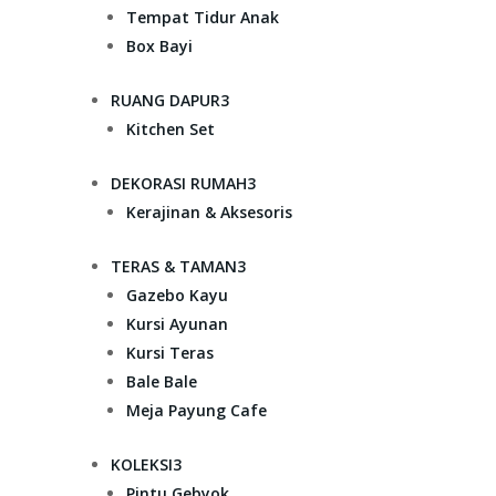
Tempat Tidur Anak
Box Bayi
RUANG DAPUR
3
Kitchen Set
DEKORASI RUMAH
3
Kerajinan & Aksesoris
TERAS & TAMAN
3
Gazebo Kayu
Kursi Ayunan
Kursi Teras
Bale Bale
Meja Payung Cafe
KOLEKSI
3
Pintu Gebyok