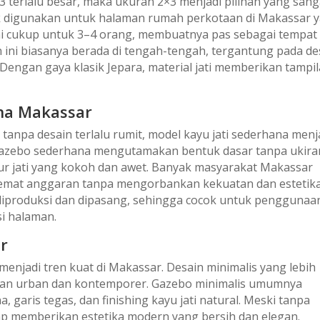
3×3 terlalu besar, maka ukuran 2×3 menjadi pilihan yang sang
yak digunakan untuk halaman rumah perkotaan di Makassar 
i cukup untuk 3–4 orang, membuatnya pas sebagai tempat
 ini biasanya berada di tengah-tengah, tergantung pada de
 Dengan gaya klasik Jepara, material jati memberikan tampi
na Makassar
 tanpa desain terlalu rumit, model kayu jati sederhana menj
 Gazebo sederhana mengutamakan bentuk dasar tanpa ukira
r jati yang kokoh dan awet. Banyak masyarakat Makassar
mat anggaran tanpa mengorbankan kekuatan dan estetika
t diproduksi dan dipasang, sehingga cocok untuk penggunaa
si halaman.
r
 menjadi tren kuat di Makassar. Desain minimalis yang lebih
an urban dan kontemporer. Gazebo minimalis umumnya
aris tegas, dan finishing kayu jati natural. Meski tanpa
tap memberikan estetika modern yang bersih dan elegan.