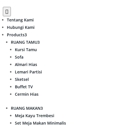

Tentang Kami
Hubungi Kami
Products
3
RUANG TAMU
3
Kursi Tamu
Sofa
Almari Hias
Lemari Partisi
Sketsel
Buffet TV
Cermin Hias
RUANG MAKAN
3
Meja Kayu Trembesi
Set Meja Makan Minimalis