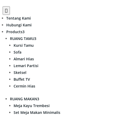

Tentang Kami
Hubungi Kami
Products
3
RUANG TAMU
3
Kursi Tamu
Sofa
Almari Hias
Lemari Partisi
Sketsel
Buffet TV
Cermin Hias
RUANG MAKAN
3
Meja Kayu Trembesi
Set Meja Makan Minimalis