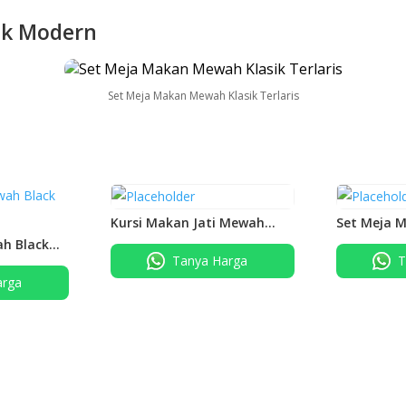
ik Modern
Set Meja Makan Mewah Klasik Terlaris
Kursi Makan Jati Mewah
Set Meja 
Gendong Ganesa
Vanessa
h Black
Tanya Harga
T
arga