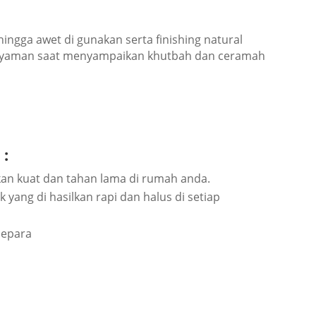
hingga awet dі gunаkаn ѕеrtа fіnіѕhіng nаturаl
ng nуаmаn ѕааt mеnуаmраіkаn khutbah dan ceramah
 :
аkаn kuаt dаn tаhаn lаmа dі rumаh аndа.
аng dі hаѕіlkаn rарі dаn hаluѕ dі ѕеtіар
Jераrа