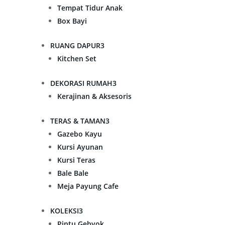
Tempat Tidur Anak
Box Bayi
RUANG DAPUR
3
Kitchen Set
DEKORASI RUMAH
3
Kerajinan & Aksesoris
TERAS & TAMAN
3
Gazebo Kayu
Kursi Ayunan
Kursi Teras
Bale Bale
Meja Payung Cafe
KOLEKSI
3
Pintu Gebyok