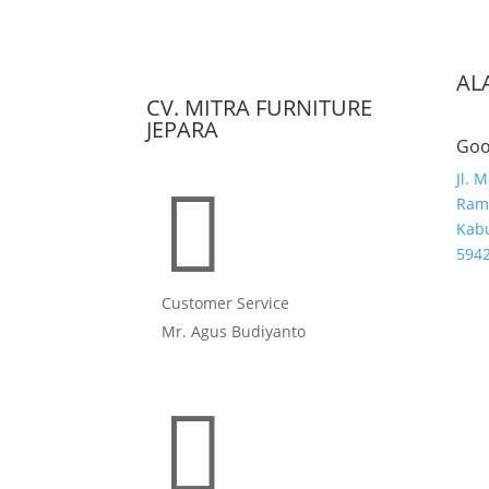
AL
CV. MITRA FURNITURE
JEPARA
Goo
Jl. 

Ramb
Kabu
594
Customer Service
Mr. Agus Budiyanto
