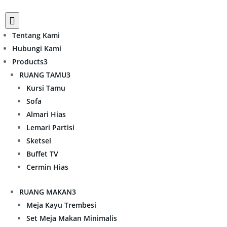

Tentang Kami
Hubungi Kami
Products
3
RUANG TAMU
3
Kursi Tamu
Sofa
Almari Hias
Lemari Partisi
Sketsel
Buffet TV
Cermin Hias
RUANG MAKAN
3
Meja Kayu Trembesi
Set Meja Makan Minimalis