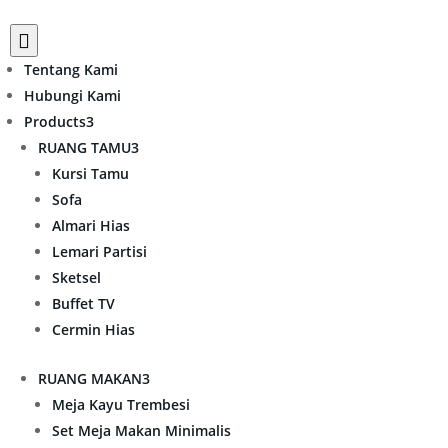

Tentang Kami
Hubungi Kami
Products
3
RUANG TAMU
3
Kursi Tamu
Sofa
Almari Hias
Lemari Partisi
Sketsel
Buffet TV
Cermin Hias
RUANG MAKAN
3
Meja Kayu Trembesi
Set Meja Makan Minimalis