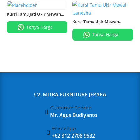
Kursi Tamu Jati Ukir Mewah
Romawi
Kursi Tamu Ukir Mewah
Ganesha
Tanya Harga
Tanya Harga
CV. MITRA FURNITURE JEPARA
Customer Service

Mr. Agus Budiyanto
WhatsApp

+62 812 2708 9632