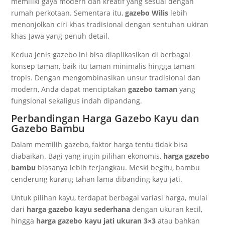
memiliki gaya modern dan kreatif yang sesuai dengan
rumah perkotaan. Sementara itu,
gazebo Wilis
lebih
menonjolkan ciri khas tradisional dengan sentuhan ukiran
khas Jawa yang penuh detail.
Kedua jenis gazebo ini bisa diaplikasikan di berbagai
konsep taman, baik itu taman minimalis hingga taman
tropis. Dengan mengombinasikan unsur tradisional dan
modern, Anda dapat menciptakan
gazebo taman
yang
fungsional sekaligus indah dipandang.
Perbandingan Harga Gazebo Kayu dan
Gazebo Bambu
Dalam memilih gazebo, faktor harga tentu tidak bisa
diabaikan. Bagi yang ingin pilihan ekonomis,
harga gazebo
bambu
biasanya lebih terjangkau. Meski begitu, bambu
cenderung kurang tahan lama dibanding kayu jati.
Untuk pilihan kayu, terdapat berbagai variasi harga, mulai
dari
harga gazebo kayu sederhana
dengan ukuran kecil,
hingga
harga gazebo kayu jati ukuran 3×3
atau bahkan