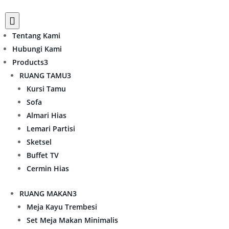

Tentang Kami
Hubungi Kami
Products
3
RUANG TAMU
3
Kursi Tamu
Sofa
Almari Hias
Lemari Partisi
Sketsel
Buffet TV
Cermin Hias
RUANG MAKAN
3
Meja Kayu Trembesi
Set Meja Makan Minimalis