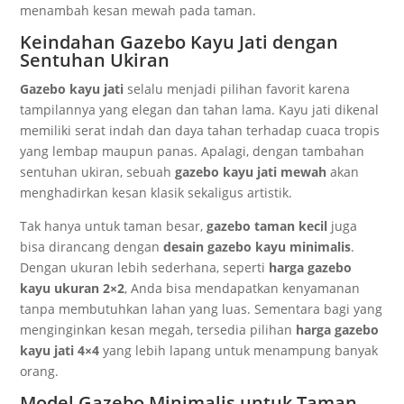
menambah kesan mewah pada taman.
Keindahan Gazebo Kayu Jati dengan
Sentuhan Ukiran
Gazebo kayu jati
selalu menjadi pilihan favorit karena
tampilannya yang elegan dan tahan lama. Kayu jati dikenal
memiliki serat indah dan daya tahan terhadap cuaca tropis
yang lembap maupun panas. Apalagi, dengan tambahan
sentuhan ukiran, sebuah
gazebo kayu jati mewah
akan
menghadirkan kesan klasik sekaligus artistik.
Tak hanya untuk taman besar,
gazebo taman kecil
juga
bisa dirancang dengan
desain gazebo kayu minimalis
.
Dengan ukuran lebih sederhana, seperti
harga gazebo
kayu ukuran 2×2
, Anda bisa mendapatkan kenyamanan
tanpa membutuhkan lahan yang luas. Sementara bagi yang
menginginkan kesan megah, tersedia pilihan
harga gazebo
kayu jati 4×4
yang lebih lapang untuk menampung banyak
orang.
Model Gazebo Minimalis untuk Taman