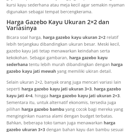
kursi kayu sederhana atau meja kecil agar semakin nyaman
digunakan sebagai tempat bercengkerama.
Harga Gazebo Kayu Ukuran 2×2 dan
Variasinya
Bicara soal harga,
harga gazebo kayu ukuran 2×2
relatif
lebih terjangkau dibandingkan ukuran besar. Meski kecil,
gazebo kayu jati tetap menawarkan keindahan serta
kekokohan. Sebagai gambaran,
harga gazebo kayu
sederhana
tentu lebih murah dibandingkan dengan
harga
gazebo kayu jati mewah
yang memiliki ukiran detail.
Selain ukuran 2×2, banyak orang juga mencari variasi lain
seperti
harga gazebo kayu jati ukuran 3×3
,
harga gazebo
kayu jati 4×4
, hingga
harga gazebo kayu jati ukuran 2×3
.
Sementara itu, untuk alternatif ekonomis, tersedia juga
pilihan
harga gazebo bambu
yang cocok bagi mereka yang
menginginkan nuansa alami dengan budget terbatas.
Bahkan, beberapa toko taman juga menawarkan
harga
gazebo ukuran 3×3
dengan bahan kayu dan bambu sesuai