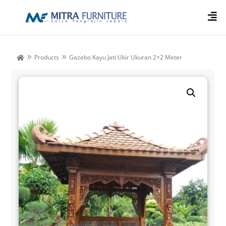

Products
Gazebo Kayu Jati Ukir Ukuran 2×2 Meter
9
9
