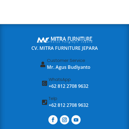
CV. MITRA FURNITURE JEPARA
Customer Service

Mr. Agus Budiyanto
WhatsApp

+62 812 2708 9632
Telp

+62 812 2708 9632