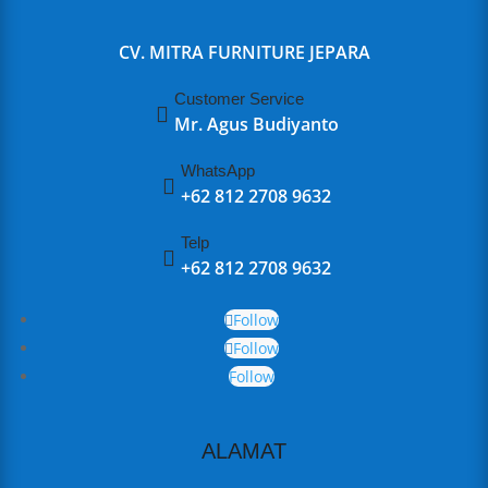
CV. MITRA FURNITURE JEPARA
Customer Service

Mr. Agus Budiyanto
WhatsApp

+62 812 2708 9632
Telp

+62 812 2708 9632
Follow
Follow
Follow
ALAMAT