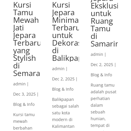
Kursi
Kursi
Eksklusif
Tamu
Jepara
untuk
Mewah
Minimalis
Ruang
Jati
Terbaru
Tamu
Jepara
untuk
di
Terbaru
Dekorasi
Samarinda
yang
di
admin
|
Stylish
Balikpapan
di
Dec 2, 2025
|
admin
|
Semarang
Blog & Info
Dec 2, 2025
|
admin
|
Ruang tamu
Blog & Info
adalah pusat
Dec 3, 2025
|
perhatian
Balikpapan
Blog & Info
dalam
sebagai salah
sebuah
satu kota
Kursi tamu
hunian,
modern di
mewah
tempat di
Kalimantan
berbahan