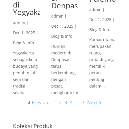
di
Denpasar
admin
|
Yogyakarta
admin
|
Dec 1, 2025
|
admin
|
Dec 1, 2025
|
Blog & Info
Dec 1, 2025
|
Blog & Info
Kamar utama
Blog & Info
Hunian
merupakan
Yogyakarta
modern di
ruang
sebagai kota
Denpasar
pribadi yang
budaya yang
terus
memiliki
penuh nilai
berkembang
peran
seni dan
dengan
penting
tradisi
pesat,
dalam...
selalu...
menghadirkan...
Previous
1
2
3
4
…
7
Next
Koleksi Produk