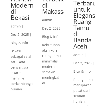
Terbaru
Modern
di
untuk
di
Makassar
Elegansi
Bekasi
Ruang
admin
|
Tamu
admin
|
Dec 2, 2025
|
di
Dec 2, 2025
|
Blog & Info
Banda
Blog & Info
Aceh
Kebutuhan
akan kursi
Bekasi
admin
|
ruang tamu
sebagai salah
minimalis
satu kota
Dec 2, 2025
|
modern
penyangga
Blog & Info
semakin
Jakarta
meningkat
memiliki
Ruang tamu
di...
perkembangan
merupakan
hunian...
pusat dari
sebuah
hunian,