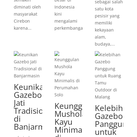
sebagai salah
diminati oleh
Indonesia
satu kota
masyarakat
kini
pesisir yang
Cirebon
mengalami
memiliki
karena...
perkembangan...
kekayaan
alam,
budaya,...
Keunikan
Gazebo
Jati
Keunggulan
Kelebihan
Tradisional
Mushola
Gazebo
di
Kayu
Panggung
Banjarmasin
Minimalis
untuk