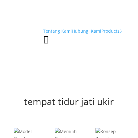
Tentang Kami
Hubungi Kami
Products
3

tempat tidur jati ukir