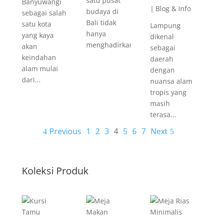
satu pusat
Banyuwangi
|
Blog & Info
budaya di
sebagai salah
Bali tidak
satu kota
Lampung
hanya
yang kaya
dikenal
menghadirkan...
akan
sebagai
keindahan
daerah
alam mulai
dengan
dari...
nuansa alam
tropis yang
masih
terasa...
Previous
1
2
3
4
5
6
7
Next
Koleksi Produk