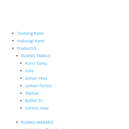
Tentang Kami
Hubungi Kami
Products
3
RUANG TAMU
3
Kursi Tamu
Sofa
Almari Hias
Lemari Partisi
Sketsel
Buffet TV
Cermin Hias
RUANG MAKAN
3