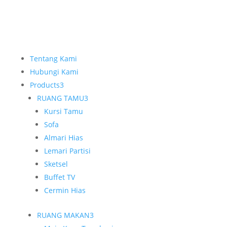
Tentang Kami
Hubungi Kami
Products
3
RUANG TAMU
3
Kursi Tamu
Sofa
Almari Hias
Lemari Partisi
Sketsel
Buffet TV
Cermin Hias
RUANG MAKAN
3