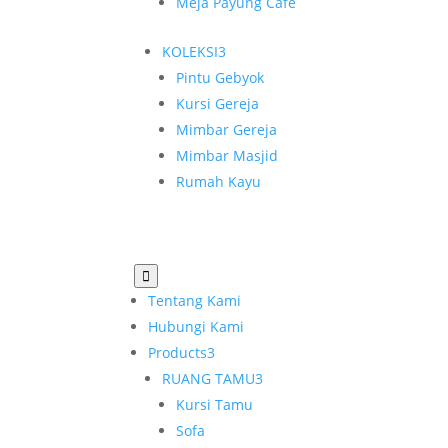
Meja Payung Cafe
KOLEKSI
3
Pintu Gebyok
Kursi Gereja
Mimbar Gereja
Mimbar Masjid
Rumah Kayu

Tentang Kami
Hubungi Kami
Products
3
RUANG TAMU
3
Kursi Tamu
Sofa