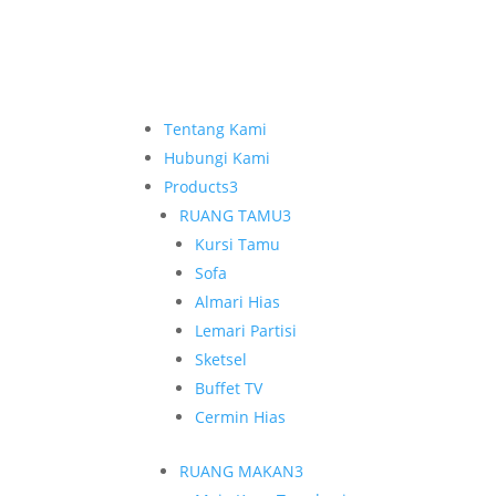
Tentang Kami
Hubungi Kami
Products
3
RUANG TAMU
3
Kursi Tamu
Sofa
Almari Hias
Lemari Partisi
Sketsel
Buffet TV
Cermin Hias
RUANG MAKAN
3